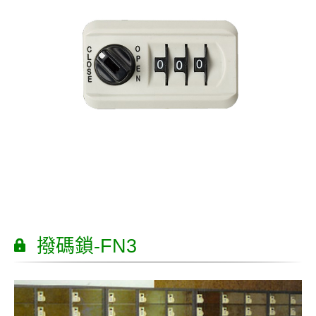
撥碼鎖-FN3