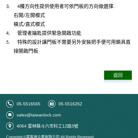
種方向性提供使用者可依門板的方向做選擇
3.
4
.
右開
左開模式
/
橫式
直式模式
/
管理者鑰匙提供緊急開啟功能
4.
特殊的設計讓門板不需要另外安裝把手便可用鎖具直
5.
接開啟門板
返回
05-5516565
05-5516262
sales@taiwanlock.com
4064 雲林縣斗六市科工12路3號
Copyright ©富客達企業有限公司 All Rights Reserved.