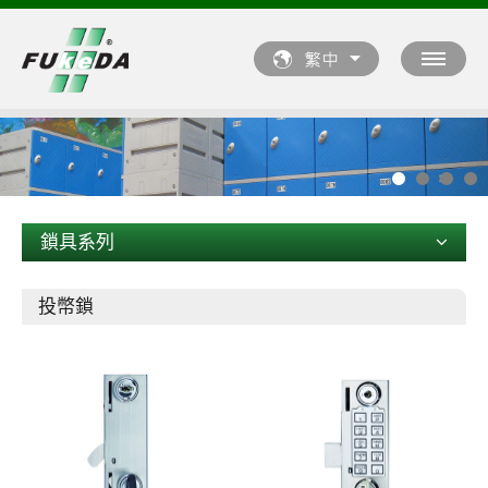
鎖具系列
投幣鎖