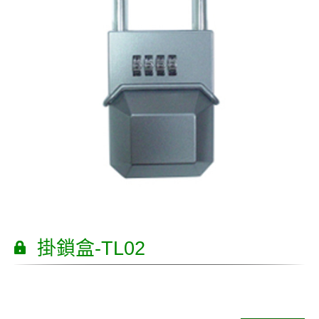
掛鎖盒-TL02