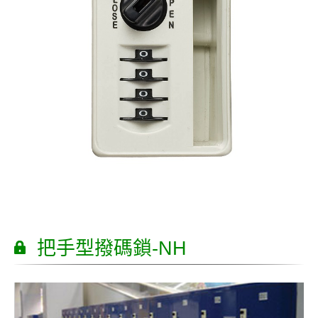
把手型撥碼鎖-NH