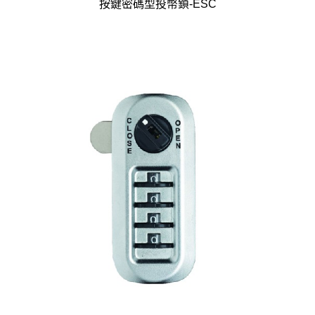
按鍵密碼型投幣鎖-ESC