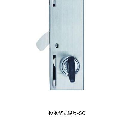
投退幣式鎖具-SC